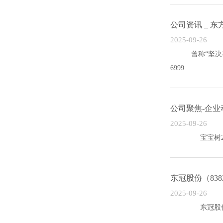
公司资讯 _ 
2025-09-26
曾称“坚决不碰”
6999
公司聚焦-企业
2025-09-26
宝宝树2020
东冠股份（83
2025-09-26
东冠股份9月2