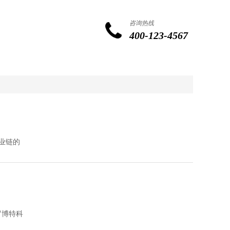
咨询热线
400-123-4567
业链的
罗博特科