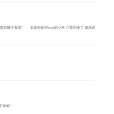
不着觉” 全面对标iPhone的小米 17系列来了 最高价
下简称“