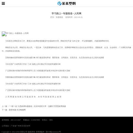
学习路上--专题报道--人民网
栏目：专题报道
发布时间：2025-09-26
习高度关注网络安全工作，重视法治在网络强国建设中的基础性作用。网络空间不是“法外之地”，牢记殷殷嘱托，共建清朗网络空间。
网络安全为人民，网络安全靠人民。一直以来，习高度重视网络安全工作，强调维护网络安全是全社会共同责任，需要政府、企业、社会组织、广大网民共同参
与，共筑网络安全防线。
完整准确全面贯彻新时代党的治疆方略 努力建设团结和谐、繁荣富裕、文明进步、安居乐业、生态良好的社会主义现代化新疆
习向全国广大农民和工作在“三农”战线上的们致以节日祝贺和诚挚问候
广泛团结海外侨胞归侨侨眷和留学人员 为强国建设民族复兴伟业作出新的更大贡献
完整准确全面贯彻新时代党的治疆方略 努力建设团结和谐、繁荣富裕、文明进步、安居乐业、生态良好的社会主义现代化新疆
习向全国广大农民和工作在“三农”战线上的们致以节日祝贺和诚挚问候
广泛团结海外侨胞归侨侨眷和留学人员 为强国建设民族复兴伟业作出新的更大贡献
人 民 网 股 份 有 限 公 司 版 权 所 有 ，未 经 书 面 授 权 禁 止 使 用
上一篇：“一校一品”大思政课专题报道｜北京外国语大学：边疆行万里思政育新篇
下一篇：新闻专题-长沙晚报网
咨询热线：400-123-4567 客服QQ：1234567890 联系人：张生
公司地址：广东省广州市天河区88号
Copyright © 2012-2018 某某公司 版权所有 非商用版本
琼ICP备xxxxxxxx号