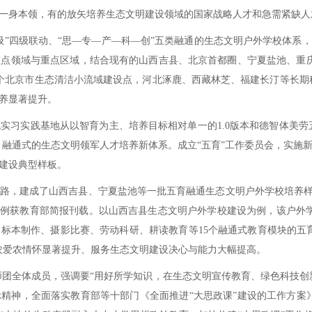
一身本领，有的放矢培养生态文明建设领域的国家战略人才和急需紧缺人
级联动、“思—专—产—科—创”五类融通的生态文明户外学校体系，建成
点领域与重点区域，结合现有的山西吉县、北京首都圈、宁夏盐池、重
个北京市生态清洁小流域建设点，河北涿鹿、西藏林芝、福建长汀等长期科研
养显著提升。
实践基地从以智育为主、培养目标相对单一的1.0版本和德智体美劳五
化、融通式的生态文明领军人才培养新体系。成立“五育”工作委员会，实施
建设典型样板。
，建成了山西吉县、宁夏盐池等一批五育融通生态文明户外学校培养样板
案例获教育部简报刊载。以山西吉县生态文明户外学校建设为例，该户外
标本制作、摄影比赛、劳动科研、耕读教育等15个融通式教育模块的五
农爱农情怀显著提升、服务生态文明建设决心与能力大幅提高。
讲师团全体成员，强调要“用好所学知识，在生态文明宣传教育、绿色科技
精神，全面落实教育部等十部门《全面推进“大思政课”建设的工作方案