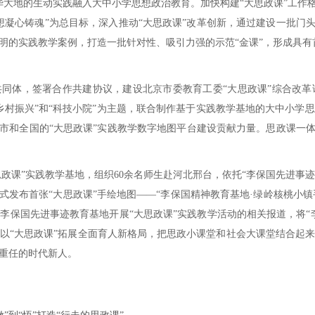
华大地的生动实践融入大中小学思想政治教育。加快构建“大思政课”工作格
想凝心铸魂”为总目标，深入推动“大思政课”改革创新，通过建设一批门头
明的实践教学案例，打造一批针对性、吸引力强的示范“金课”，形成具有
体，签署合作共建协议，建设北京市委教育工委“大思政课”综合改革试
“乡村振兴”和“科技小院”为主题，联合制作基于实践教学基地的大中小学
市和全国的“大思政课”实践教学数字地图平台建设贡献力量。思政课一体化
课”实践教学基地，组织60余名师生赴河北邢台，依托“李保国先进事迹教
式发布首张“大思政课”手绘地图——“李保国精神教育基地·绿岭核桃小镇手
李保国先进事迹教育基地开展“大思政课”实践教学活动的相关报道，将“
以“大思政课”拓展全面育人新格局，把思政小课堂和社会大课堂结合起
重任的时代新人。