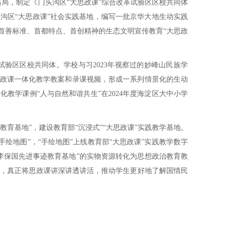
局，制定《门头沟区“大思政课”综合改革试验区区校共同体
沟区“大思政课”社会实践基地，编写一批京华大地生动实践
首善标准、首都特点、首创精神的生态文明宣传教育“大思政
验区区校共同体。学校与习2023年视察过的妙峰山民族学
思政课一体化教学教案和录课视频，形成一系列情景化的生动
教学课例“人与自然和谐共生”在2024年度海淀区大中小学
育基地”，建设教育部“沉浸式”“大思政课”实践教学基地。
绘地图”，“手绘地图”上线教育部“大思政课”实践教学数字
李保国先进事迹教育基地”的实物资源转化为思想政治教育教
来，真正将思政课讲深讲透讲活，推动学生更好地了解国情民