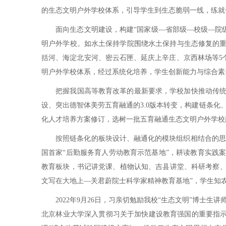
的生态文明户外学校体系，引导学生到生态脆弱一线，练就
面向生态文明建设，构建“国家级—省部级—校级—院级”四
明户外学校。如水土保持学院围绕水土保持与生态修复的重
括河、海淀北安河、密云石匣、延庆上辛庄、京西林场等5
明户外学校体系，经过系统化培养，学生创新能力与综合素
把握我国高等教育改革的最新要求，学校加快推动传统实习
设、突出德智体美劳五育融通的3.0版本转变，构建链条
化人才培养方案修订，选树一批五育融通生态文明户外学校
按照链条化的板块设计、融通化的模块组织相结合的思路
国首家“后勤服务育人劳动教育示范基地”，耕读教育实践
教育板块，书记讲党课、植物认知、吉县讲堂、科研考察、
文写在大地上—关君蔚院士科学家精神教育基地”，学生知
2022年9月26日，习亲切勉励我校“生态文明”博士生
北京林业大学深入贯彻习关于加快建设教育强国的重要指示