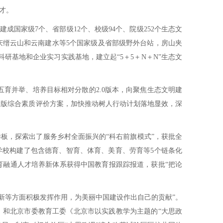
才。
国家级7个、省部级12个、校级94个、院级252个生态文
庆缙云山和云南建水等5个国家级及省部级野外台站，房山夹
基地和企业实习实践基地，建立起“5＋5＋N＋N”生态文
育并举、培养目标相对分散的2.0版本，向聚焦生态文明建
新版综合素质评价方案，加快推动树人行动计划落地显效，深
，探索出了服务乡村全面振兴的“科右前旗模式”，获批全
学校构建了包含德育、智育、体育、美育、劳育等5个链条化
育融通人才培养新体系获得中国教育报跟踪报道，获批“把论
创新等方面积极发挥作用，为美丽中国建设作出自己的贡献”。
》和北京市委教育工委《北京市以实践教学为主题的“大思政