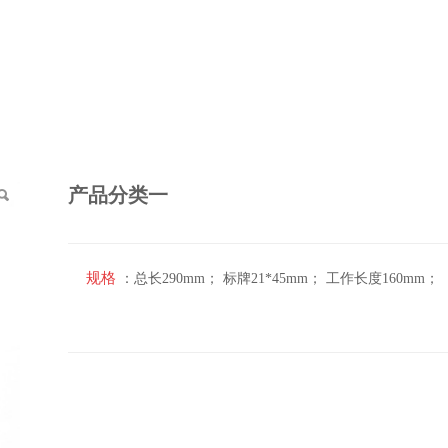
产品分类一
规格
：总长290mm； 标牌21*45mm； 工作长度160mm；