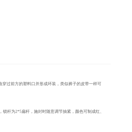
曲穿过前方的塑料口并形成环装，类似裤子的皮带一样可
，锁杆为2*5扁杆，施封时随意调节抽紧，颜色可制成红、