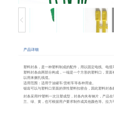
产品详细
塑料封条，是一种塑料制成的配件，用以固定电线、电缆
塑料封条由两部分构成，一端是一个方形的塑料口，里面
以用来捆扎线缆。
适用范围：适用于油罐车/货柜车等各种用途。
锯齿可以与塑料口里面的弹性塑料扣密合，因此塑料封条
封条采用PP塑料一次注塑成型，封条内夹有钢片，产品在
兰、绿、黄，也可根据用户要求制作成其他颜色等。拉力可达