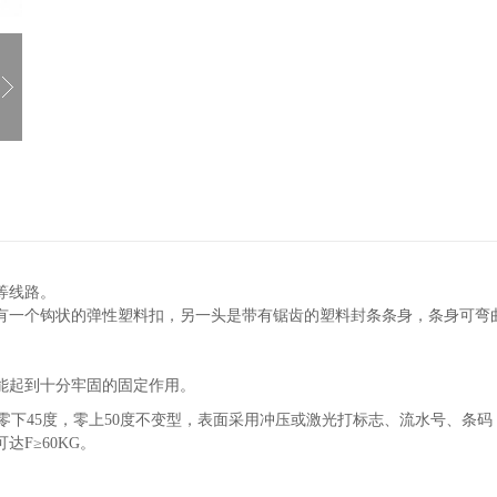
等线路。
有一个钩状的弹性塑料扣，另一头是带有锯齿的塑料封条条身，条身可弯
能起到十分牢固的固定作用。
零下45度，零上50度不变型，表面采用冲压或激光打标志、流水号、条码
F≥60KG。